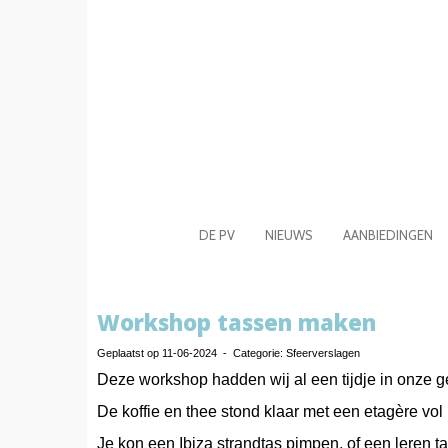
DE PV
NIEUWS
AANBIEDINGEN
Workshop tassen maken
Geplaatst op 11-06-2024 - Categorie: Sfeerverslagen
Deze workshop hadden wij al een tijdje in onze
De koffie en thee stond klaar met een etagère v
Je kon een Ibiza strandtas pimpen, of een leren t