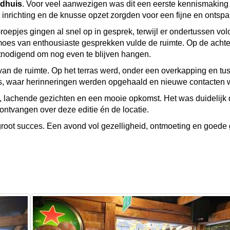
ldhuis
. Voor veel aanwezigen was dit een eerste kennismaking m
 inrichting en de knusse opzet zorgden voor een fijne en onts
Groepjes gingen al snel op in gesprek, terwijl er ondertussen vo
s van enthousiaste gesprekken vulde de ruimte. Op de achterg
tnodigend om nog even te blijven hangen.
an de ruimte. Op het terras werd, onder een overkapping en tus
s, waar herinneringen werden opgehaald en nieuwe contacten 
en, lachende gezichten en een mooie opkomst. Het was duidelijk d
ontvangen over deze editie én de locatie.
 groot succes. Een avond vol gezelligheid, ontmoeting en goed